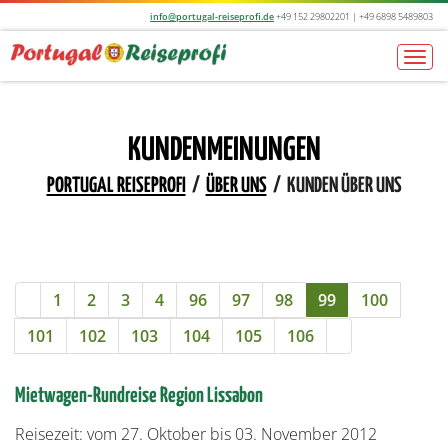
info@portugal-reiseprofi.de
+49 152 29802201 | +49 6898 5489803
Togg
navi
KUNDENMEINUNGEN
PORTUGAL REISEPROFI
/
ÜBER UNS
/
KUNDEN ÜBER UNS
1
2
3
4
96
97
98
99
100
101
102
103
104
105
106
Mietwagen-Rundreise Region Lissabon
Reisezeit: vom 27. Oktober bis 03. November 2012