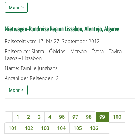
Mehr >
Mietwagen-Rundreise Region Lissabon, Alentejo, Algarve
Reisezeit: vom 17. bis 27. September 2012
Reiseroute: Sintra – Óbidos – Marvão – Évora – Tavira –
Lagos – Lissabon
Name: Familie Junghans
Anzahl der Reisenden: 2
Mehr >
1
2
3
4
96
97
98
99
100
101
102
103
104
105
106