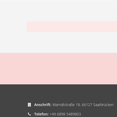
Anschrift:
Warndtstraße 18, 66127 Saarbrücken
Telefon:
+49 6898 5489803