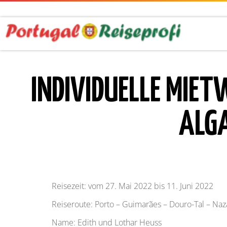
INDIVIDUELLE MIET
ALGA
Reisezeit: vom 27. Mai 2022 bis 11. Juni 2022
Reiseroute: Porto – Guimarães – Douro-Tal – Naz
Name: Edith und Lothar Heuss