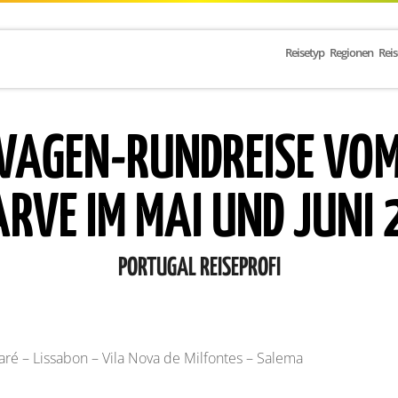
Reisetyp
Regionen
Rei
WAGEN-RUNDREISE VOM
RVE IM MAI UND JUNI
PORTUGAL REISEPROFI
aré – Lissabon – Vila Nova de Milfontes – Salema