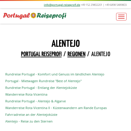
info@portugal-reiseprofi.de
+49 152 29802201 | +49 6898 5489803
Togg
navi
ALENTEJO
PORTUGAL REISEPROFI
/
REGIONEN
/
ALENTEJO
Rundreise Portugal - Komfort und Genuss im ländlichen Alentejo
Portugal - Mietwagen Rundreise "Best of Alentejo"
Rundreise Portugal - Entlang der Alentejoküste
Wanderreise Rota Vicentina
Rundreise Portugal - Alentejo & Algarve
Wanderreise Rota Vicentina II - Küstenwandern am Rande Europas
Fahrradreise an der Alentejoküste
Alentejo - Reise zu den Sternen