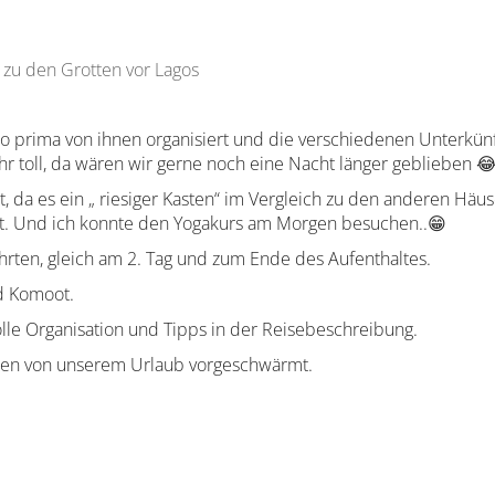
rt zu den Grotten vor Lagos
 so prima von ihnen organisiert und die verschiedenen Unterkün
ehr toll, da wären wir gerne noch eine Nacht länger geblieben 😂
, da es ein „ riesiger Kasten“ im Vergleich zu den anderen Häu
gt. Und ich konnte den Yogakurs am Morgen besuchen..😁
hrten, gleich am 2. Tag und zum Ende des Aufenthaltes.
nd Komoot.
olle Organisation und Tipps in der Reisebeschreibung.
ten von unserem Urlaub vorgeschwärmt.