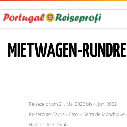
MIETWAGEN-RUNDREIS
Reisezeit: vom 21. Mai 2022 bis 4. Juni 2022
Reiseroute: Tavira – Estoi – Serra de Monchique 
Name: Ute Schwab