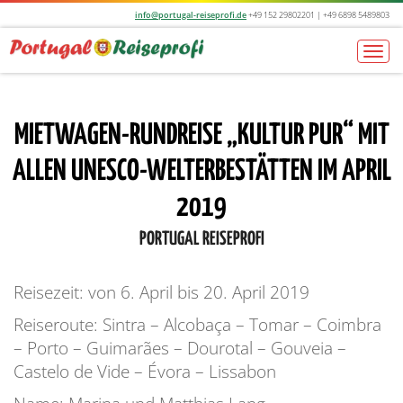
info@portugal-reiseprofi.de
+49 152 29802201 | +49 6898 5489803
Togg
navi
MIETWAGEN-RUNDREISE „KULTUR PUR“ MIT
ALLEN UNESCO-WELTERBESTÄTTEN IM APRIL
2019
PORTUGAL REISEPROFI
Reisezeit: von 6. April bis 20. April 2019
Reiseroute: Sintra – Alcobaça – Tomar – Coimbra
– Porto – Guimarães – Dourotal – Gouveia –
Castelo de Vide – Évora – Lissabon