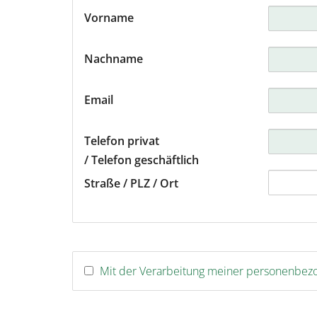
Vorname
Graz
Ham
Nachname
Hann
Email
Inns
Telefon privat
/ Telefon geschäftlich
Köln
Straße / PLZ / Ort
Leipz
Linz
Mit der Verarbeitung meiner personenbe
Luxe
Mün