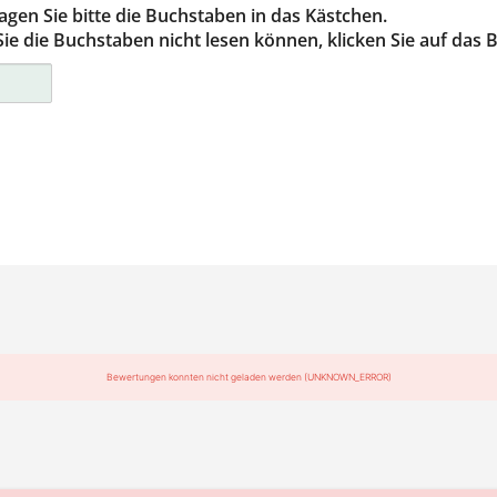
agen Sie bitte die Buchstaben in das Kästchen.
e die Buchstaben nicht lesen können, klicken Sie auf das Bi
ter/Osnabrück
berg
gart
h
Bewertungen konnten nicht geladen werden (UNKNOWN_ERROR)