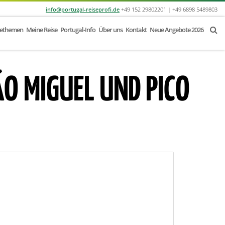
info@portugal-reiseprofi.de
+49 152 29802201 | +49 6898 5489803
sethemen
Meine Reise
Portugal-Info
Über uns
Kontakt
Neue Angebote 2026
O MIGUEL UND PICO