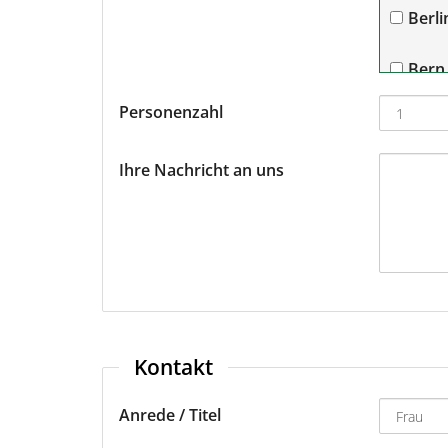
Berli
Bern
Personenzahl
Bre
Ihre Nachricht an uns
Dort
Dres
Düss
Fran
Kontakt
Fran
Anrede / Titel
Fried