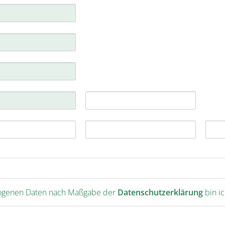
burg
over
bruck
-Bonn
ig-Halle
zogenen Daten nach Maßgabe der
Datenschutzerklärung
bin i
mburg
chen