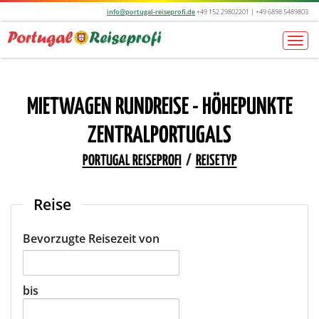
info@portugal-reiseprofi.de
+49 152 29802201 | +49 6898 5489803
Togg
navi
MIETWAGEN RUNDREISE - HÖHEPUNKTE
ZENTRALPORTUGALS
PORTUGAL REISEPROFI
/
REISETYP
Reise
Bevorzugte Reisezeit von
bis