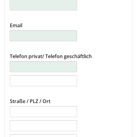
Linz
Luxemburg
Email
München
Münster/Osnabrück
Telefon privat
/ Telefon geschäftlich
Nürnberg
Stuttgart
Wien
Straße / PLZ / Ort
Zürich