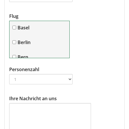
Flug
Basel
Berlin
Bern
Personenzahl
Bremen
Dortmund/Paderborn
Ihre Nachricht an uns
Dresden
Düsseldorf