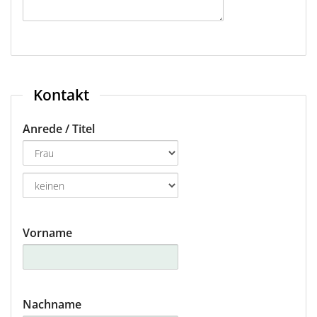
Frankfurt
Frankfurt Hahn
Friedrichshafen
Kontakt
Graz
Anrede / Titel
Hamburg
Hannover
Innsbruck
Vorname
Köln-Bonn
Leipzig-Halle
Nachname