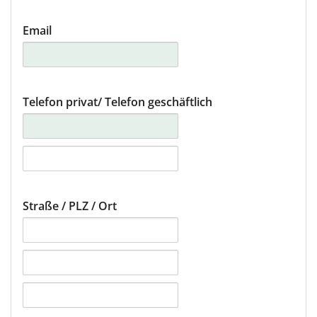
Luxemburg
Email
München
Münster/Osnabrück
Telefon privat
/ Telefon geschäftlich
Nürnberg
Stuttgart
Wien
Straße / PLZ / Ort
Zürich