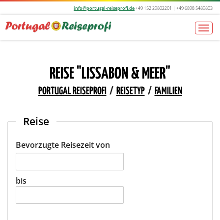
info@portugal-reiseprofi.de
+49 152 29802201 | +49 6898 5489803
Togg
navi
REISE "LISSABON & MEER"
PORTUGAL REISEPROFI
/
REISETYP
/
FAMILIEN
Reise
Bevorzugte Reisezeit von
bis