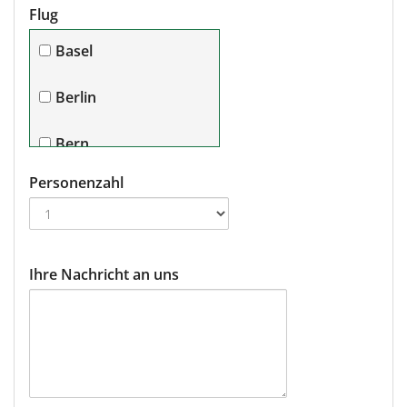
Flug
Basel
Berlin
Bern
Personenzahl
Bremen
Dortmund/Paderborn
Ihre Nachricht an uns
Dresden
Düsseldorf
Frankfurt