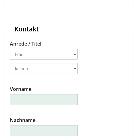
Frankfurt Hahn
Friedrichshafen
Kontakt
Graz
Anrede / Titel
Hamburg
Hannover
Innsbruck
Vorname
Köln-Bonn
Leipzig-Halle
Nachname
Linz