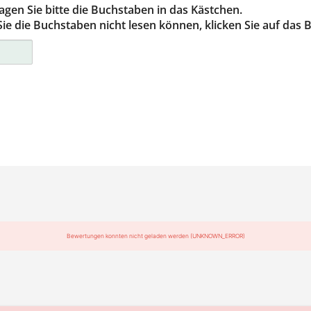
agen Sie bitte die Buchstaben in das Kästchen.
e die Buchstaben nicht lesen können, klicken Sie auf das Bi
ter/Osnabrück
berg
gart
h
Bewertungen konnten nicht geladen werden (UNKNOWN_ERROR)