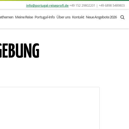
info@portugal-reiseprofi.de
+49 152 29802201 | +49 6898 5489803
sethemen
Meine Reise
Portugal-Info
Über uns
Kontakt
Neue Angebote 2026
GEBUNG