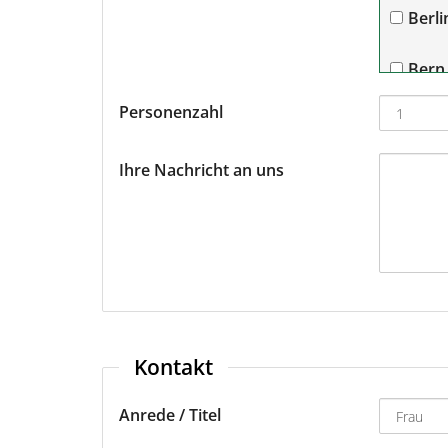
Berli
Bern
Personenzahl
Bre
Ihre Nachricht an uns
Dort
Dres
Düss
Fran
Kontakt
Fran
Anrede / Titel
Fried