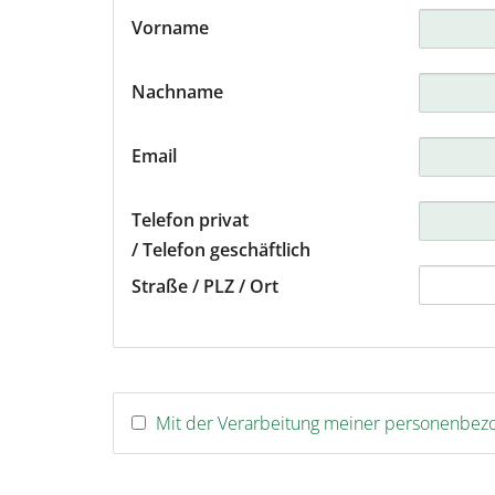
Vorname
Graz
Ham
Nachname
Hann
Email
Inns
Telefon privat
/ Telefon geschäftlich
Köln
Straße / PLZ / Ort
Leipz
Linz
Mit der Verarbeitung meiner personenbe
Luxe
Mün