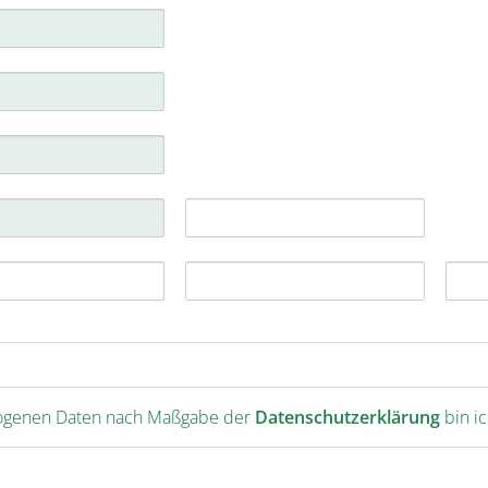
burg
over
bruck
-Bonn
ig-Halle
zogenen Daten nach Maßgabe der
Datenschutzerklärung
bin i
mburg
chen