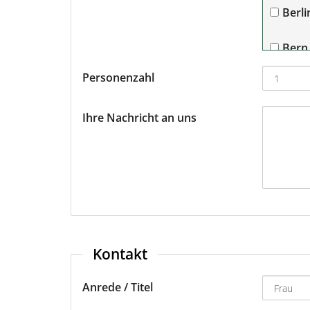
Berli
Bern
Personenzahl
Bre
Ihre Nachricht an uns
Dort
Dres
Düss
Fran
Kontakt
Fran
Anrede / Titel
Fried