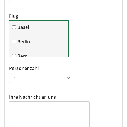
Flug
Basel
Berlin
Bern
Personenzahl
Bremen
Dortmund/Paderborn
Ihre Nachricht an uns
Dresden
Düsseldorf