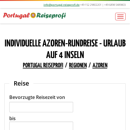
info@portugal-reiseprofi.de
+49 152 29802201 | +49 6898 5489803
Togg
navi
INDIVIDUELLE AZOREN-RUNDREISE - URLAUB
AUF 4 INSELN
PORTUGAL REISEPROFI
/
REGIONEN
/
AZOREN
Reise
Bevorzugte Reisezeit von
bis