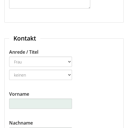
Frankfurt
Frankfurt Hahn
Friedrichshafen
Kontakt
Graz
Anrede / Titel
Hamburg
Hannover
Innsbruck
Vorname
Köln-Bonn
Leipzig-Halle
Nachname