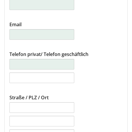
Linz
Luxemburg
Email
München
Münster/Osnabrück
Telefon privat
/ Telefon geschäftlich
Nürnberg
Stuttgart
Wien
Straße / PLZ / Ort
Zürich