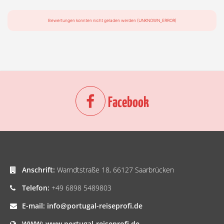
Bewertungen konnten nicht geladen werden (UNKNOWN_ERROR)
Facebook
Anschrift:
Warndtstraße 18, 66127 Saarbrücken
Telefon:
+49 6898 5489803
E-mail:
info@portugal-reiseprofi.de
WWW:
www.portugal-reiseprofi.de