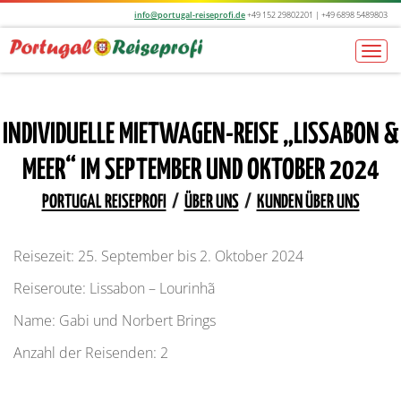
info@portugal-reiseprofi.de
+49 152 29802201 | +49 6898 5489803
Togg
navi
INDIVIDUELLE MIETWAGEN-REISE „LISSABON &
MEER“ IM SEPTEMBER UND OKTOBER 2024
PORTUGAL REISEPROFI
/
ÜBER UNS
/
KUNDEN ÜBER UNS
Reisezeit: 25. September bis 2. Oktober 2024
Reiseroute: Lissabon – Lourinhã
Name: Gabi und Norbert Brings
Anzahl der Reisenden: 2