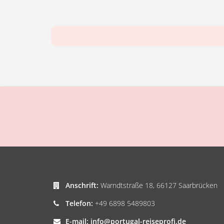
Anschrift:
Warndtstraße 18, 66127 Saarbrücken
Telefon:
+49 6898 5489803
E-mail:
info@portugal-reiseprofi.de