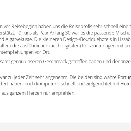
en vor Reisebeginn haben uns die Reiseprofis sehr schnell eine
stützt. Für uns als Paar Anfang 30 war es die passende Mischun
d Algarveküste. Die kleineren Design-/Boutiquehotels in Liss
llem die ausführlichen (auch digitalen) Reiseunterlagen mit um
ntempfehlungen vor Ort.
esamt genau unseren Geschmack getroffen haben und der angeb
ar zu jeder Zeit sehr angenehm. Die beiden sind wahre Portu
ändert haben, noch kompetent, schnell und zielgerichtet mit Hot
ir aus ganzem Herzen nur empfehlen.