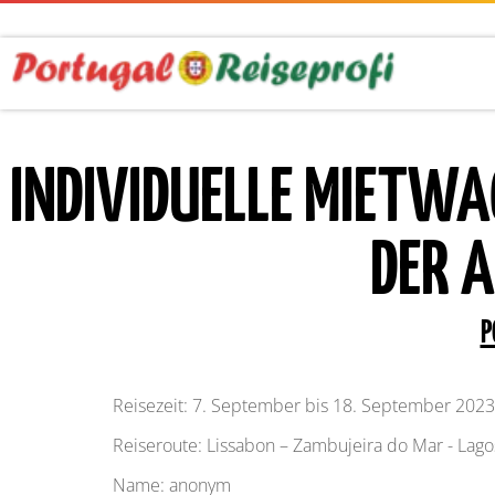
INDIVIDUELLE MIETW
DER 
P
Reisezeit: 7. September bis 18. September 2023
Reiseroute: Lissabon – Zambujeira do Mar - Lago
Name: anonym