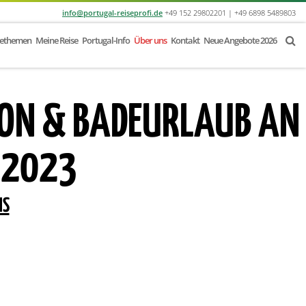
info@portugal-reiseprofi.de
+49 152 29802201 | +49 6898 5489803
sethemen
Meine Reise
Portugal-Info
Über uns
Kontakt
Neue Angebote 2026
BON & BADEURLAUB AN
 2023
NS