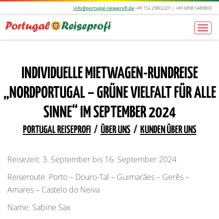
info@portugal-reiseprofi.de
+49 152 29802201 | +49 6898 5489803
Togg
navi
INDIVIDUELLE MIETWAGEN-RUNDREISE
„NORDPORTUGAL – GRÜNE VIELFALT FÜR ALLE
SINNE“ IM SEPTEMBER 2024
PORTUGAL REISEPROFI
/
ÜBER UNS
/
KUNDEN ÜBER UNS
Reisezeit: 3. September bis 16. September 2024
Reiseroute: Porto – Douro-Tal – Guimarães – Gerês –
Amares – Castelo do Neiva
Name: Sabine Sax