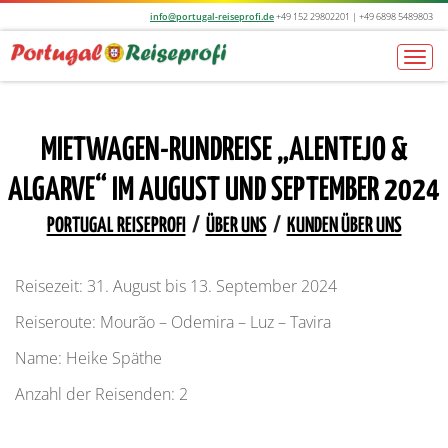
info@portugal-reiseprofi.de
+49 152 29802201 | +49 6898 5489803
Togg
navi
MIETWAGEN-RUNDREISE „ALENTEJO &
ALGARVE“ IM AUGUST UND SEPTEMBER 2024
PORTUGAL REISEPROFI
/
ÜBER UNS
/
KUNDEN ÜBER UNS
Reisezeit: 31. August bis 13. September 2024
Reiseroute: Mourão – Odemira – Luz – Tavira
Name: Heike Späthe
Anzahl der Reisenden: 2