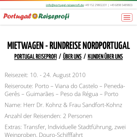
info@portugal-reiseprofi.de
+49 152 29802201 | +49 6898 5489803
Togg
navi
MIETWAGEN - RUNDREISE NORDPORTUGAL
PORTUGAL REISEPROFI
/
ÜBER UNS
/
KUNDEN ÜBER UNS
Reisezeit: 10. - 24. August 2010
Reiseroute: Porto – Viana do Castelo – Peneda-
Gerês – Guimarães – Peso da Régua – Porto
Name: Herr Dr. Kohnz & Frau Sandfort-Kohnz
Anzahl der Reisenden: 2 Personen
Extras: Transfer, Individuelle Stadtführung, zwei
Weinproben, Douro-Schifffahrt