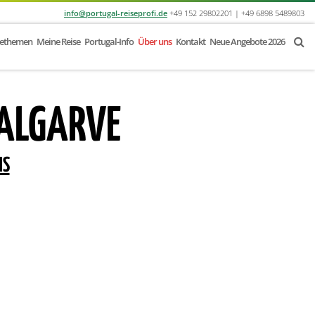
info@portugal-reiseprofi.de
+49 152 29802201 | +49 6898 5489803
sethemen
Meine Reise
Portugal-Info
Über uns
Kontakt
Neue Angebote 2026
 ALGARVE
NS