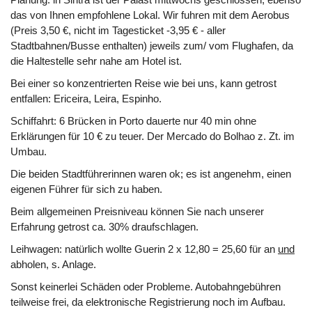
Planung: in Sintra ist der Palast mittwochs geschlossen; ebenso
das von Ihnen empfohlene Lokal. Wir fuhren mit dem Aerobus
(Preis 3,50 €, nicht im Tagesticket -3,95 € - aller
Stadtbahnen/Busse enthalten) jeweils zum/ vom Flughafen, da
die Haltestelle sehr nahe am Hotel ist.
Bei einer so konzentrierten Reise wie bei uns, kann getrost
entfallen: Ericeira, Leira, Espinho.
Schiffahrt: 6 Brücken in Porto dauerte nur 40 min ohne
Erklärungen für 10 € zu teuer. Der Mercado do Bolhao z. Zt. im
Umbau.
Die beiden Stadtführerinnen waren ok; es ist angenehm, einen
eigenen Führer für sich zu haben.
Beim allgemeinen Preisniveau können Sie nach unserer
Erfahrung getrost ca. 30% draufschlagen.
Leihwagen: natürlich wollte Guerin 2 x 12,80 = 25,60 für an
und
abholen, s. Anlage.
Sonst keinerlei Schäden oder Probleme. Autobahngebühren
teilweise frei, da elektronische Registrierung noch im Aufbau.