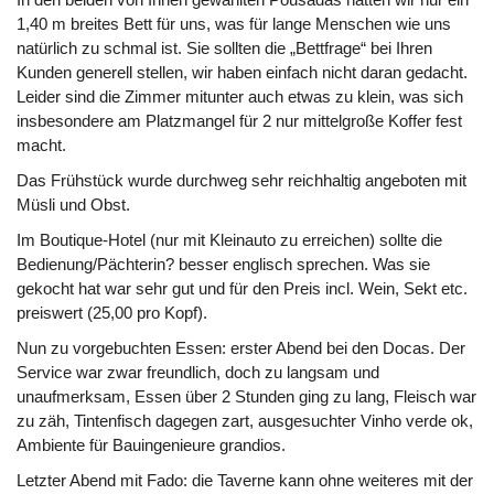
In den beiden von Ihnen gewählten Pousadas hatten wir nur ein
1,40 m breites Bett für uns, was für lange Menschen wie uns
natürlich zu schmal ist. Sie sollten die „Bettfrage“ bei Ihren
Kunden generell stellen, wir haben einfach nicht daran gedacht.
Leider sind die Zimmer mitunter auch etwas zu klein, was sich
insbesondere am Platzmangel für 2 nur mittelgroße Koffer fest
macht.
Das Frühstück wurde durchweg sehr reichhaltig angeboten mit
Müsli und Obst.
Im Boutique-Hotel (nur mit Kleinauto zu erreichen) sollte die
Bedienung/Pächterin? besser englisch sprechen. Was sie
gekocht hat war sehr gut und für den Preis incl. Wein, Sekt etc.
preiswert (25,00 pro Kopf).
Nun zu vorgebuchten Essen: erster Abend bei den Docas. Der
Service war zwar freundlich, doch zu langsam und
unaufmerksam, Essen über 2 Stunden ging zu lang, Fleisch war
zu zäh, Tintenfisch dagegen zart, ausgesuchter Vinho verde ok,
Ambiente für Bauingenieure grandios.
Letzter Abend mit Fado: die Taverne kann ohne weiteres mit der