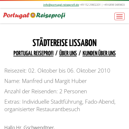
info@portugal-reiseprofi.de
+49 152 29802201 | +49 6898 5489803
Togg
navi
STÄDTEREISE LISSABON
PORTUGAL REISEPROFI
/
ÜBER UNS
/
KUNDEN ÜBER UNS
Reisezeit: 02. Oktober bis 06. Oktober 2010
Name: Manfred und Margit Huber
Anzahl der Reisenden: 2 Personen
Extras: Individuelle Stadtführung, Fado-Abend,
organisierter Restaurantbesuch
Hallo Hr. Gschwendtner,