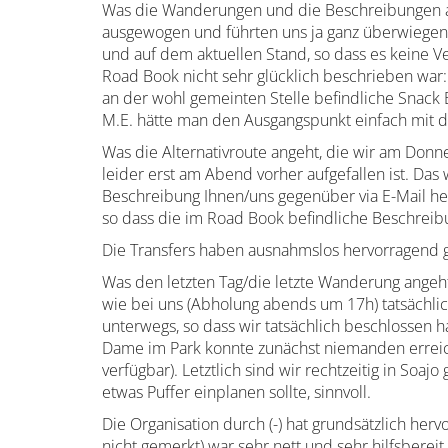
Was die Wanderungen und die Beschreibungen an
ausgewogen und führten uns ja ganz überwiegend
und auf dem aktuellen Stand, so dass es keine V
Road Book nicht sehr glücklich beschrieben war:
an der wohl gemeinten Stelle befindliche Snack B
M.E. hätte man den Ausgangspunkt einfach mit d
Was die Alternativroute angeht, die wir am Don
leider erst am Abend vorher aufgefallen ist. Da
Beschreibung Ihnen/uns gegenüber via E-Mail he
so dass die im Road Book befindliche Beschreibu
Die Transfers haben ausnahmslos hervorragend 
Was den letzten Tag/die letzte Wanderung angeht
wie bei uns (Abholung abends um 17h) tatsächli
unterwegs, so dass wir tatsächlich beschlossen h
Dame im Park konnte zunächst niemanden erreich
verfügbar). Letztlich sind wir rechtzeitig in So
etwas Puffer einplanen sollte, sinnvoll.
Die Organisation durch (-) hat grundsätzlich he
nicht gemerkt) war sehr nett und sehr hilfsberei