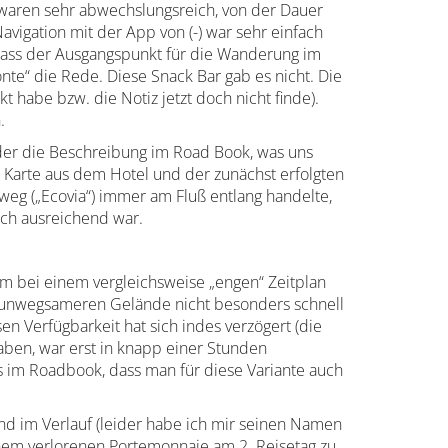
waren sehr abwechslungsreich, von der Dauer
igation mit der App von (-) war sehr einfach
, dass der Ausgangspunkt für die Wanderung im
te“ die Rede. Diese Snack Bar gab es nicht. Die
 habe bzw. die Notiz jetzt doch nicht finde).
n.
ider die Beschreibung im Road Book, was uns
r Karte aus dem Hotel und der zunächst erfolgten
eg („Ecovia“) immer am Fluß entlang handelte,
ich ausreichend war.
 km bei einem vergleichsweise „engen“ Zeitplan
s unwegsameren Gelände nicht besonders schnell
en Verfügbarkeit hat sich indes verzögert (die
aben, war erst in knapp einer Stunden
eis im Roadbook, dass man für diese Variante auch
nd im Verlauf (leider habe ich mir seinen Namen
einem verlorenen Portemonnaie am 2. Reisetag zu