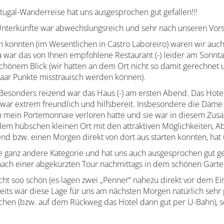
rtugal-Wanderreise hat uns ausgesprochen gut gefallen!!!
Unterkünfte war abwechslungsreich und sehr nach unseren Vor
n konnten (im Wesentlichen in Castro Laboreiro) waren wir auc
war das von Ihnen empfohlene Restaurant (-) leider am Sonntag
 schönem Blick (wir hatten an dem Ort nicht so damit gerechn
 paar Punkte misstrauisch werden können).
esonders reizend war das Haus (-) am ersten Abend. Das Hotel (
e war extrem freundlich und hilfsbereit. Insbesondere die Dam
ich mein Portemonnaie verloren hatte und sie war in diesem Zus
dem hübschen kleinen Ort mit den attraktiven Möglichkeiten, A
nd bzw. einen Morgen direkt von dort aus starten konnten, hat 
ne ganz andere Kategorie und hat uns auch ausgesprochen gut g
nach einer abgekürzten Tour nachmittags in dem schönen Gart
icht soo schön (es lagen zwei „Penner“ nahezu direkt vor dem E
its war diese Lage für uns am nächsten Morgen natürlich sehr p
reichen (bzw. auf dem Rückweg das Hotel dann gut per U-Bahn),