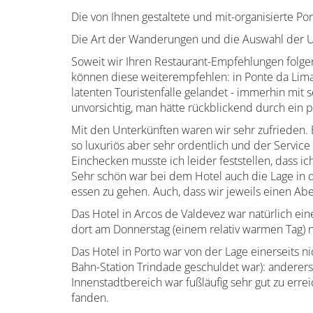
Die von Ihnen gestaltete und mit-organisierte Po
Die Art der Wanderungen und die Auswahl der 
Soweit wir Ihren Restaurant-Empfehlungen folge
können diese weiterempfehlen: in Ponte da Lima 
latenten Touristenfalle gelandet - immerhin mit
unvorsichtig, man hätte rückblickend durch ein
Mit den Unterkünften waren wir sehr zufrieden. B
so luxuriös aber sehr ordentlich und der Servic
Einchecken musste ich leider feststellen, dass 
Sehr schön war bei dem Hotel auch die Lage in 
essen zu gehen. Auch, dass wir jeweils einen Abe
Das Hotel in Arcos de Valdevez war natürlich ei
dort am Donnerstag (einem relativ warmen Tag) 
Das Hotel in Porto war von der Lage einerseits n
Bahn-Station Trindade geschuldet war): andererse
Innenstadtbereich war fußläufig sehr gut zu er
fanden.