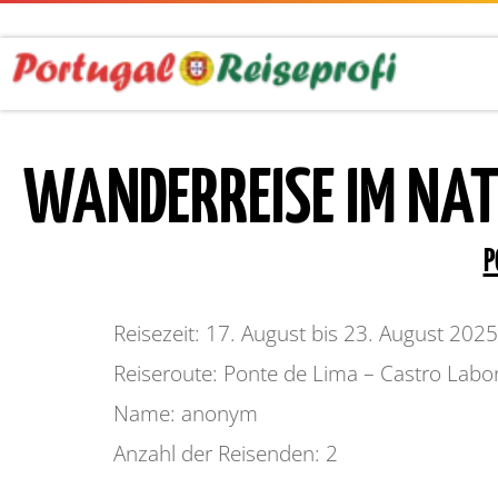
WANDERREISE IM NAT
P
Reisezeit: 17. August bis 23. August 2025
Reiseroute: Ponte de Lima – Castro Labo
Name: anonym
Anzahl der Reisenden: 2