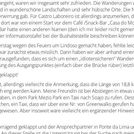
geht, waren wir insgesamt sehr zufrieden. Die Wanderungen 
 in wunderschöne Landschaften und sehr hübsche Orte. Die Nav
erwirrung gab. Für Castro Laboreiro ist allerdings anzumerken
 dort war von einem Start vor dem Café /Snack-Bar „Casa do Mon
ar hatte einen anderen Namen (den ich mir leider nicht gemerkt
er Informationstafel bei der Bushaltestelle beschreiben könne
nerstag wegen des Feuers um Lindoso gemacht haben, fehlte le
s war zunächst etwas misslich. Dann haben wir aber anhand eine
rausgefunden, dass es sich um einen „idiotensicheren“ Wanderw
ng des Ausgangspunktes (einfach über die Brücke rüber) letztl
geklappt!
, allerdings vielleicht die Anmerkung, dass die Länge von 18,8
ch eng werden kann. Meine Freundin ist bei Abstiegen in etwa
aben, in dem Park Mezio Park ein Taxi nach Soajo zu rufen. Dess
en, ein Taxi, dass wir über eine Nr. von Greenwalks gerufen h
ajo gewesen. Aber insoweit wäre vielleicht ein ergänzender Hinw
rvorragend geklappt und der Ansprechpartner in Ponte da Lima u
t. An dieser Stelle ist die Unterstützung bei der Suche nach m