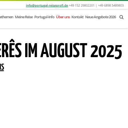
info@portugal-reiseprofi.de
+49 152 29802201 | +49 6898 5489803
sethemen
Meine Reise
Portugal-Info
Über uns
Kontakt
Neue Angebote 2026
ERÊS IM AUGUST 2025
NS