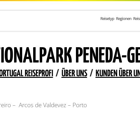
Reisetyp
Regionen
Rei
IONALPARK PENEDA-G
ORTUGAL REISEPROFI
/
ÜBER UNS
/
KUNDEN ÜBER U
reiro – Arcos de Valdevez – Porto