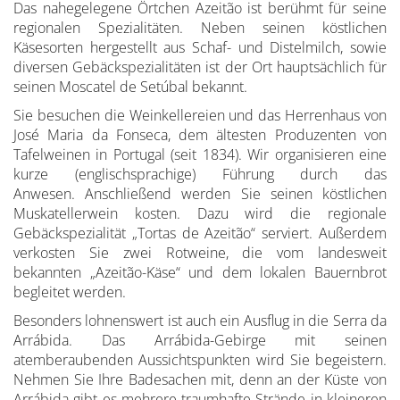
Das nahegelegene Örtchen Azeitão ist berühmt für seine
regionalen Spezialitäten. Neben seinen köstlichen
Käsesorten hergestellt aus Schaf- und Distelmilch, sowie
diversen Gebäckspezialitäten ist der Ort hauptsächlich für
seinen Moscatel de Setúbal bekannt.
Sie besuchen die Weinkellereien und das Herrenhaus von
José Maria da Fonseca, dem ältesten Produzenten von
Tafelweinen in Portugal (seit 1834). Wir organisieren eine
kurze (englischsprachige) Führung durch das
Anwesen. Anschließend werden Sie seinen köstlichen
Muskatellerwein kosten. Dazu wird die regionale
Gebäckspezialität „Tortas de Azeitão“ serviert. Außerdem
verkosten Sie zwei Rotweine, die vom landesweit
bekannten „Azeitão-Käse“ und dem lokalen Bauernbrot
begleitet werden.
Besonders lohnenswert ist auch ein Ausflug in die Serra da
Arrábida. Das Arrábida-Gebirge mit seinen
atemberaubenden Aussichtspunkten wird Sie begeistern.
Nehmen Sie Ihre Badesachen mit, denn an der Küste von
Arrábida gibt es mehrere traumhafte Strände in kleineren