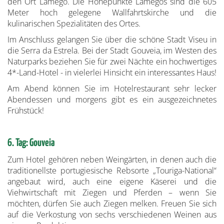
den Ort Lamego. Die Höhepunkte Lamegos sind die 605
Meter hoch gelegene Wallfahrtskirche und die
kulinarischen Spezialitäten des Ortes.
Im Anschluss gelangen Sie über die schöne Stadt Viseu in
die Serra da Estrela. Bei der Stadt Gouveia, im Westen des
Naturparks beziehen Sie für zwei Nächte ein hochwertiges
4*-Land-Hotel - in vielerlei Hinsicht ein interessantes Haus!
Am Abend können Sie im Hotelrestaurant sehr lecker
Abendessen und morgens gibt es ein ausgezeichnetes
Frühstück!
6. Tag: Gouveia
Zum Hotel gehören neben Weingärten, in denen auch die
traditionellste portugiesische Rebsorte „Touriga-National“
angebaut wird, auch eine eigene Käserei und die
Viehwirtschaft mit Ziegen und Pferden – wenn Sie
möchten, dürfen Sie auch Ziegen melken. Freuen Sie sich
auf die Verkostung von sechs verschiedenen Weinen aus