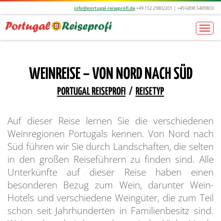
info@portugal-reiseprofi.de
+49 152 29802201 | +49 6898 5489803
Togg
navi
WEINREISE – VON NORD NACH SÜD
PORTUGAL REISEPROFI
/
REISETYP
Auf dieser Reise lernen Sie die verschiedenen
Weinregionen Portugals kennen. Von Nord nach
Süd führen wir Sie durch Landschaften, die selten
in den großen Reiseführern zu finden sind. Alle
Unterkünfte auf dieser Reise haben einen
besonderen Bezug zum Wein, darunter Wein-
Hotels und verschiedene Weingüter, die zum Teil
schon seit Jahrhunderten in Familienbesitz sind.