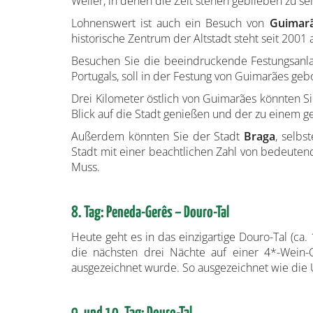
Weiler, in denen die Zeit stehen geblieben zu sei
Lohnenswert ist auch ein Besuch von
Guimar
historische Zentrum der Altstadt steht seit 200
Besuchen Sie die beeindruckende Festungsanla
Portugals, soll in der Festung von Guimarães g
Drei Kilometer östlich von Guimarães könnten S
Blick auf die Stadt genießen und der zu einem g
Außerdem könnten Sie der Stadt
Braga
, selbs
Stadt mit einer beachtlichen Zahl von bedeutend
Muss.
8. Tag: Peneda-Gerês – Douro-Tal
Heute geht es in das einzigartige Douro-Tal (c
die nächsten drei Nächte auf einer 4*-Wein-
ausgezeichnet wurde. So ausgezeichnet wie die U