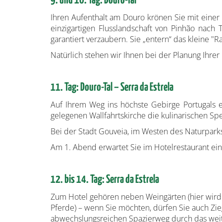
9. und 10. Tag: Douro-Tal
Ihren Aufenthalt am Douro krönen Sie mit einer
einzigartigen Flusslandschaft von Pinhão nac
garantiert verzaubern. Sie „entern“ das kleine 
Natürlich stehen wir Ihnen bei der Planung Ihrer 
11. Tag: Douro-Tal – Serra da Estrela
Auf Ihrem Weg ins höchste Gebirge Portugals 
gelegenen Wallfahrtskirche die kulinarischen Spe
Bei der Stadt Gouveia, im Westen des Naturparks 
Am 1. Abend erwartet Sie im Hotelrestaurant ein
12. bis 14. Tag: Serra da Estrela
Zum Hotel gehören neben Weingärten (hier wird au
Pferde) – wenn Sie möchten, dürfen Sie auch Zie
abwechslungsreichen Spazierweg durch das weitlä