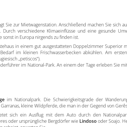
gt Sie zur Mietwagenstation. Anschließend machen Sie sich auf
s. Durch verschiedene Klimaeinflüsse und eine gesunde Um
e sonst in Europa nirgends zu finden ist.
stehaus in einem gut ausgestatteten Doppelzimmer Superior mi
 Bedarf im kleinen Frischwasserbecken abkühlen. Am erste
giesisch „petiscos“).
derführer im National-Park. An einem der Tage erleben Sie mi
ege
im Nationalpark. Die Schwierigkeitsgrade der Wanderung
 Garranas, kleine Wildpferde, die man in der Gegend von Gerê
tet sich ein Ausflug mit dem Auto durch den Nationalpark
eres oder ursprüngliche Bergdörfer wie
Lindoso
oder Soajo. H