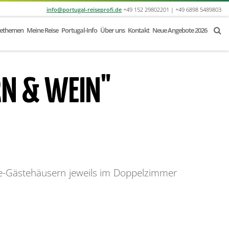
info@portugal-reiseprofi.de
+49 152 29802201 | +49 6898 5489803
sethemen
Meine Reise
Portugal-Info
Über uns
Kontakt
Neue Angebote 2026
RN & WEIN"
ue-Gästehäusern jeweils im Doppelzimmer