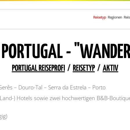
Reisetyp
Regionen
Rei
 PORTUGAL - "WANDE
PORTUGAL REISEPROFI
/
REISETYP
/
AKTIV
erês – Douro-Tal – Serra da Estrela – Porto
-/Land-) Hotels sowie zwei hochwertigen B&B-Boutiq
ig)