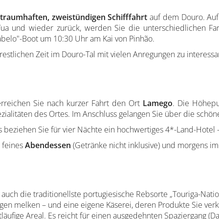
traumhaften, zweistündigen Schifffahrt
auf dem Douro. Auf 
h Tua und wieder zurück, werden Sie die unterschiedlichen
"Rabelo"-Boot um 10:30 Uhr am Kai von Pinhão.
restlichen Zeit im Douro-Tal mit vielen Anregungen zu interessa
erreichen Sie nach kurzer Fahrt den Ort
Lamego
. Die Höhep
zialitäten des Ortes.
Im Anschluss gelangen Sie über die schöne 
beziehen Sie für vier Nächte ein hochwertiges 4*-Land-Hotel - i
 feines
Abendessen
(Getränke nicht inklusive) und morgens i
ch die traditionellste portugiesische Rebsorte „Touriga-Nation
gen melken – und eine eigene Käserei, deren Produkte Sie verk
ufige Areal. Es reicht für einen ausgedehnten Spaziergang (Da