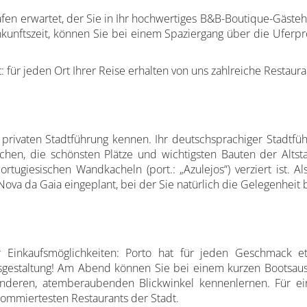
n erwartet, der Sie in Ihr hochwertiges B&B-Boutique-Gästehaus
unftszeit, können Sie bei einem Spaziergang über die Uferpr
t: für jeden Ort Ihrer Reise erhalten von uns zahlreiche Restaur
privaten Stadtführung kennen. Ihr deutschsprachiger Stadtfü
hen, die schönsten Plätze und wichtigsten Bauten der Alt
ortugiesischen Wandkacheln (port.: „Azulejos“) verziert ist.
a Nova da Gaia eingeplant, bei der Sie natürlich die Gelegenhei
inkaufsmöglichkeiten: Porto hat für jeden Geschmack etw
gesgestaltung! Am Abend können Sie bei einem kurzen Bootsa
deren, atemberaubenden Blickwinkel kennenlernen. Für ei
ommiertesten Restaurants der Stadt.