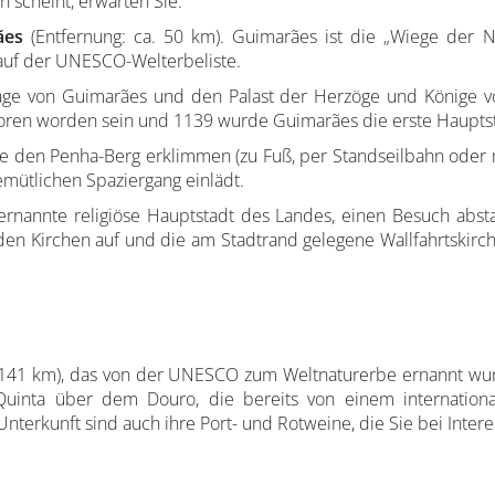
n scheint, erwarten Sie.
ães
(Entfernung: ca. 50 km). Guimarães ist die „Wiege der 
1 auf der UNESCO-Welterbeliste.
ge von Guimarães und den Palast der Herzöge und Könige vo
eboren worden sein und 1139 wurde Guimarães die erste Hauptst
ie den Penha-Berg erklimmen (zu Fuß, per Standseilbahn oder 
emütlichen Spaziergang einlädt.
ternannte religiöse Hauptstadt des Landes, einen Besuch absta
en Kirchen auf und die am Stadtrand gelegene Wallfahrtskirche
a. 141 km), das von der UNESCO zum Weltnaturerbe ernannt wu
Quinta über dem Douro, die bereits von einem internation
nterkunft sind auch ihre Port- und Rotweine, die Sie bei Inte