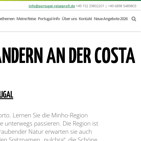
info@portugal-reiseprofi.de
+49 152 29802201 | +49 6898 5489803
sethemen
Meine Reise
Portugal-Info
Über uns
Kontakt
Neue Angebote 2026
NDERN AN DER COSTA
UGAL
rto. Lernen Sie die Minho-Region
e unterwegs passieren. Die Region ist
raubender Natur erwarten sie auch
den Spitznamen „pulchra“, die Schöne,