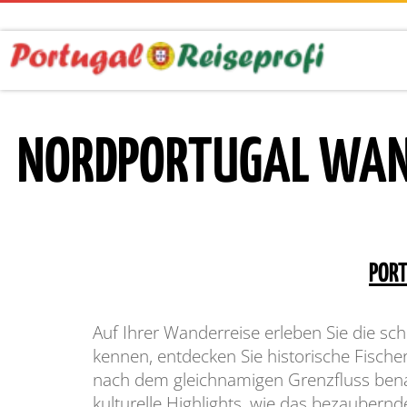
NORDPORTUGAL WAND
PORT
Auf Ihrer Wanderreise erleben Sie die s
kennen, entdecken Sie historische Fische
nach dem gleichnamigen Grenzfluss bena
kulturelle Highlights, wie das bezaubern