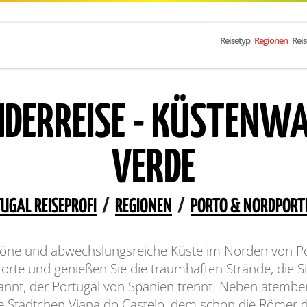
Reisetyp
Regionen
Rei
ERREISE - KÜSTENWA
VERDE
UGAL REISEPROFI
/
REGIONEN
/
PORTO & NORDPORT
chöne und abwechslungsreiche Küste im Norden von Po
rorte und genießen Sie die traumhaften Strände, die Si
nnt, der Portugal von Spanien trennt. Neben atembe
de Städtchen Viana do Castelo, dem schon die Römer 