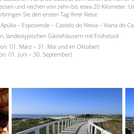
essen und reichen von zehn bis etwa 20 Kilometer. Und
rbringen Sie den ersten Tag Ihrer Reise.
Apúlia – Esposende – Castelo do Neiva – Viana do Cas
n, landestypischen Gästehäusern mit Frühstück
on: 01. März – 31. Mai und im Oktober)
on: 01. Juni – 30. September)