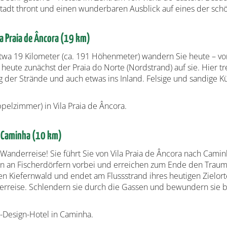
 Stadt thront und einen wunderbaren Ausblick auf eines der sc
a Praia de Âncora (19 km)
twa 19 Kilometer (ca. 191 Höhenmeter) wandern Sie heute – von
eute zunächst der Praia do Norte (Nordstrand) auf sie. Hier tr
g der Strände und auch etwas ins Inland. Felsige und sandige
elzimmer) in Vila Praia de Âncora.
h Caminha (10 km)
r Wanderreise! Sie führt Sie von Vila Praia de Âncora nach Cam
 an Fischerdörfern vorbei und erreichen zum Ende den Traumst
n Kiefernwald und endet am Flussstrand ihres heutigen Zielorte
erreise. Schlendern sie durch die Gassen und bewundern sie b
-Design-Hotel in Caminha.