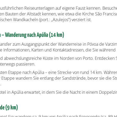
 ausführlichen Reiseunterlagen auf eigene Faust kennen. Besuc
sten Bauten der Altstadt kennen, wie etwa die Kirche São Franc
schen Wandkacheln (port.: „Azulejos“) verziert ist.
im – Wanderung nach Apúlia (14 km)
nsfer zum Ausgangspunkt der Wanderreise in Póvoa de Varzim g
erte Informationen, Karten und Kontaktadressen, die Sie währen
nd abwechslungsreiche Küste im Norden von Porto. Entdecken Si
nterwegs passieren.
sten Etappe nach Apúlia – eine Strecke von rund 14 km. Währ
tappe wandern Sie entlang der Sandstrände, bevor sie die Stre
.
l in Apúlia erwartet, in dem Sie die Nacht in einem Doppelz
nde (9 km)
ppe! Sie wandern ca. 9 km von Apúlia nach Esposende (ca. 89 